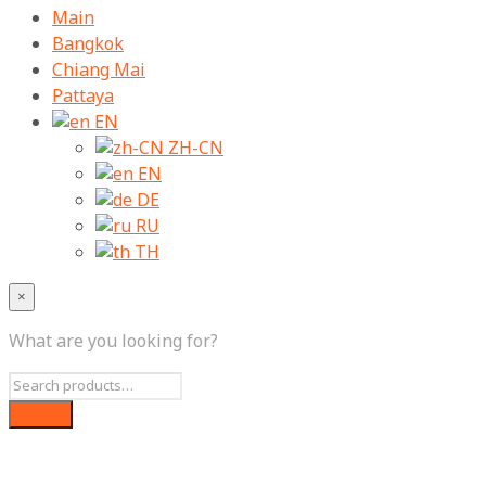
Main
Bangkok
Chiang Mai
Pattaya
EN
ZH-CN
EN
DE
RU
TH
×
What are you looking for?